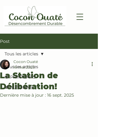
Post
Tous les articles
Cocon Ouaté
Tous les articles
16 mai 2025
La Station de
🌸 PRINTEMPS
Délibération!
🍂 AUTOMNE
Dernière mise à jour :
16 sept. 2025